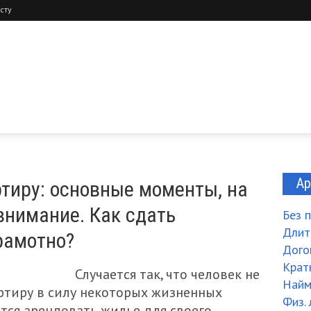
сту
Ар
артиру: основные моменты, на
внимание. Как сдать
Без 
Длит
рамотно?
Дого
Крат
Случается так, что человек не
Най
ртиру в силу некоторых жизненных
Физ.
тся арендовать жилье для своего