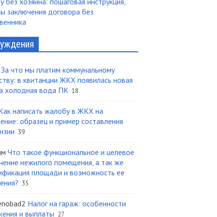
у без хозяина: пошаговая инструкция,
ы заключения договора без
венника
уждения
За что мы платим коммунальному
ству: в квитанции ЖКХ появилась новая
а холодная вода ПК
18
Как написать жалобу в ЖКХ на
ение: образец и пример составления
нзии
39
им
Что такое функциональное и целевое
чение нежилого помещения, а так же
ификация площади и возможность ее
ения?
35
enobad2
Налог на гараж: особенности
ения и выплаты
27