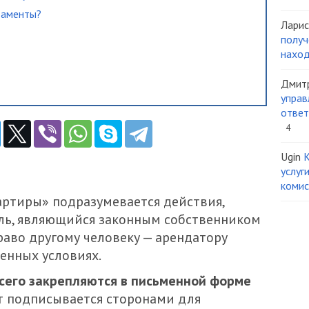
таменты?
Ларис
получ
наход
Дмит
управ
ответ
4
Ugin
К
услуг
комис
артиры» подразумевается действия,
ель, являющийся законным собственником
аво другому человеку — арендатору
енных условиях.
его закрепляются в письменной форме
т подписывается сторонами для