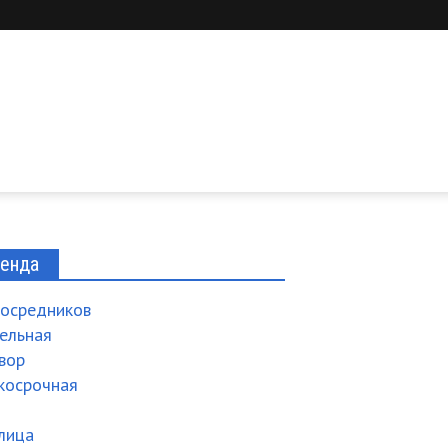
енда
посредников
ельная
вор
косрочная
м
 лица