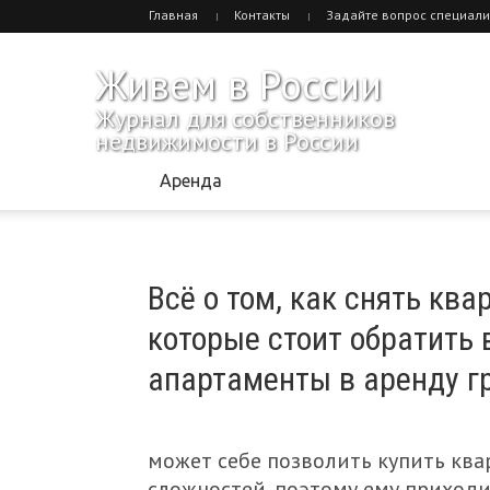
Главная
Контакты
Задайте вопрос специали
Живем в России
Журнал для собственников
недвижимости в России
Аренда
Всё о том, как снять кв
которые стоит обратить 
апартаменты в аренду г
может себе позволить купить ква
сложностей, поэтому ему приходи