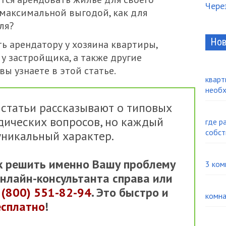
Чере
 максимальной выгодой, как для
ля?
Нов
ь арендатору у хозяина квартиры,
у застройщика, а также другие
ы узнаете в этой статье.
кварт
необх
 статьи рассказывают о типовых
дических вопросов, но каждый
где р
собст
уникальный характер.
к решить именно Вашу проблему
3 ком
онлайн-консультанта справа или
7
(800) 551-82-94
. Это быстро и
комна
есплатно
!