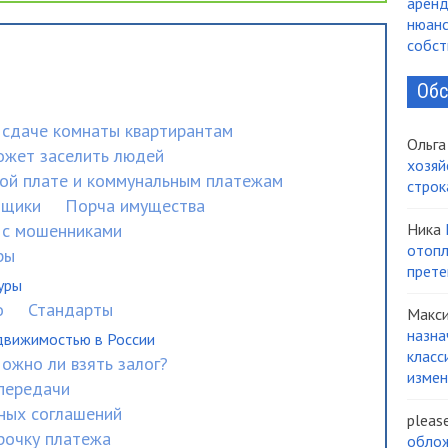
аренд
нюанс
собст
Обс
сдаче комнаты квартирантам
Ольга
ожет заселить людей
хозяй
ой плате и коммунальным платежам
строк
мщики
Порча имущества
 с мошенниками
Ника
отопл
ры
прете
уры
о
Стандарты
Макс
назна
движимостью в России
класс
ожно ли взять залог?
измен
-передачи
ных соглашений
pleas
рочку платежа
облож