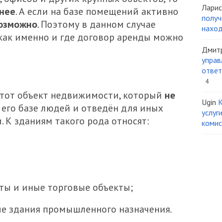
Ларис
нее
. А если на базе помещений активно
получ
озможно
. Поэтому в данном случае
наход
 как именно и где договор аренды можно
Дмит
управ
ответ
4
тот объект недвижимости, который
не
Ugin
К
 его базе людей и отведён для иных
услуг
 К зданиям такого рода относят:
комис
ты и иные торговые объекты;
ие здания промышленного назначения.