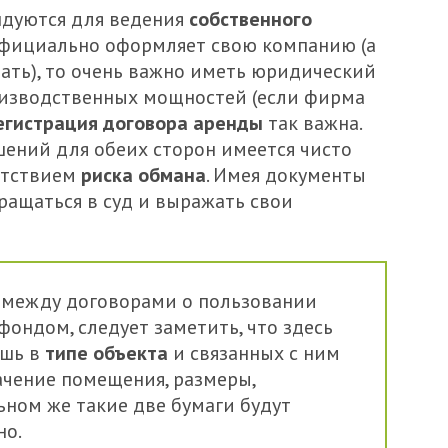
ндуются для ведения
собственного
официально оформляет свою компанию (а
лать), то очень важно иметь юридический
оизводственных мощностей (если фирма
егистрация договора аренды
так важна.
шений для обеих сторон имеется чисто
сутствием
риска обмана
. Имея документы
ращаться в суд и выражать свои
х между договорами о пользовании
ондом, следует заметить, что здесь
ишь в
типе объекта
и связанных с ним
ачение помещения, размеры,
льном же такие две бумаги будут
но.