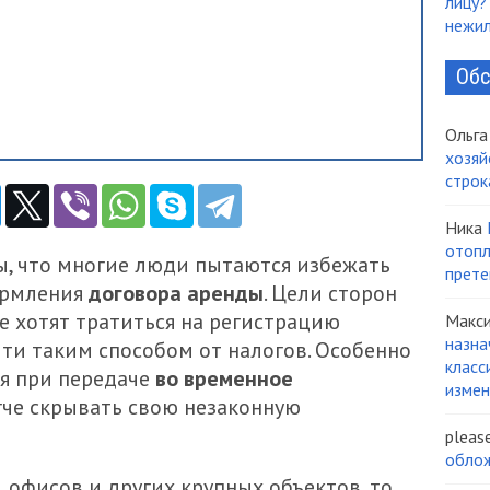
лицу?
нежи
Обс
Ольга
хозяй
строк
Ника
отопл
ы, что многие люди пытаются избежать
прете
ормления
договора аренды
. Цели сторон
е хотят тратиться на регистрацию
Макс
назна
йти таким способом от налогов. Особенно
класс
ся при передаче
во временное
измен
егче скрывать свою незаконную
pleas
облож
, офисов и других крупных объектов, то