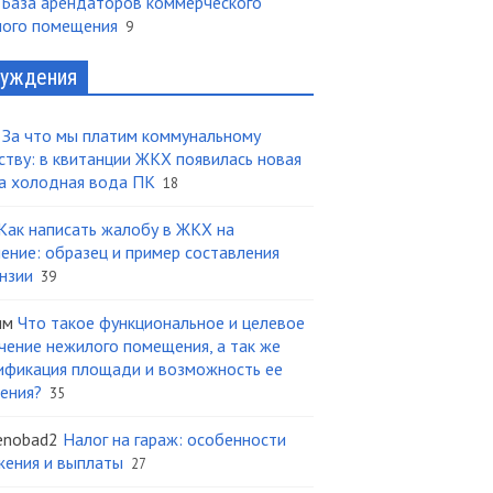
 База арендаторов коммерческого
лого помещения
9
уждения
За что мы платим коммунальному
ству: в квитанции ЖКХ появилась новая
а холодная вода ПК
18
Как написать жалобу в ЖКХ на
ение: образец и пример составления
нзии
39
им
Что такое функциональное и целевое
чение нежилого помещения, а так же
ификация площади и возможность ее
ения?
35
enobad2
Налог на гараж: особенности
ения и выплаты
27