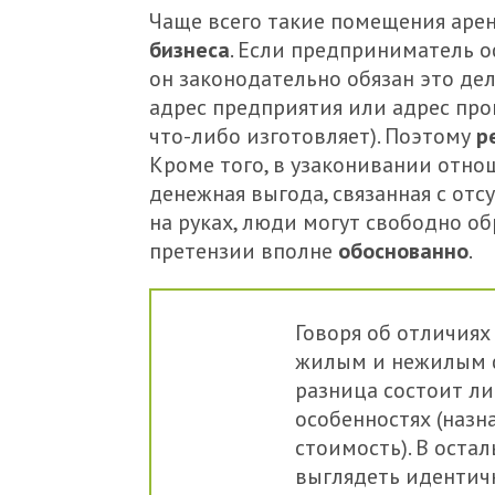
Чаще всего такие помещения аре
бизнеса
. Если предприниматель 
он законодательно обязан это де
адрес предприятия или адрес пр
что-либо изготовляет). Поэтому
р
Кроме того, в узаконивании отно
денежная выгода, связанная с от
на руках, люди могут свободно об
претензии вполне
обоснованно
.
Говоря об отличия
жилым и нежилым ф
разница состоит л
особенностях (назн
стоимость). В оста
выглядеть идентич