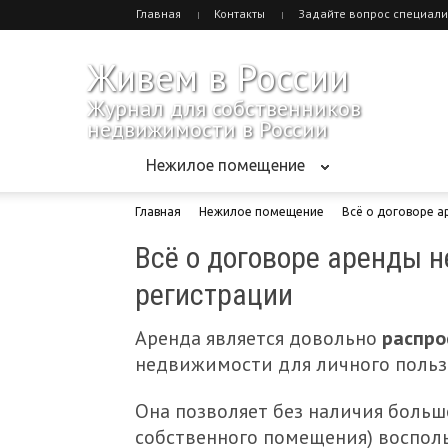
Главная
Контакты
Задайте вопрос специали
Живем в России
Журнал для собственников
недвижимости в России
Нежилое помещение
Главная
Нежилое помещение
Всё о договоре а
Всё о договоре аренды 
регистрации
Аренда является довольно
распро
недвижимости для личного польз
Она позволяет без наличия больш
собственного помещения) воспол