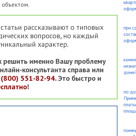
кварт
 объектом.
офор
 статьи рассказывают о типовых
при с
дических вопросов, но каждый
соста
офор
уникальный характер.
к решить именно Вашу проблему
комме
нежил
онлайн-консультанта справа или
доме
7
(800) 551-82-94
. Это быстро и
есплатно
!
по до
Приме
платы
площ
помещ