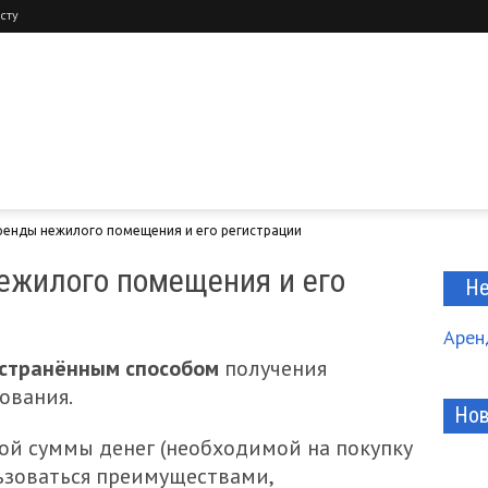
сту
ренды нежилого помещения и его регистрации
нежилого помещения и его
Не
Арен
странённым способом
получения
ования.
Нов
ой суммы денег (необходимой на покупку
ьзоваться преимуществами,