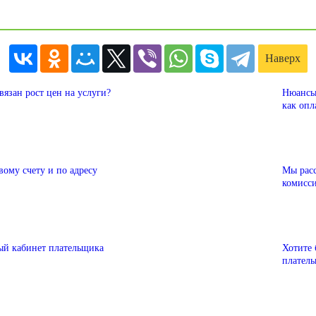
Наверх
вязан рост цен на услуги?
Нюансы
как опл
ому счету и по адресу
Мы расс
комисс
ый кабинет плательщика
Хотите 
плател