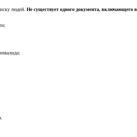
писку людей.
Не существует одного документа, включающего в
ти;
инвалида;
.