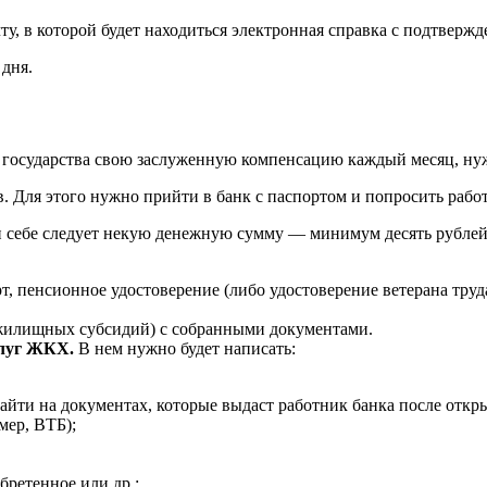
чту, в которой будет находиться электронная справка с подтве
 дня.
 государства свою заслуженную компенсацию каждый месяц, ну
. Для этого нужно прийти в банк с паспортом и попросить работ
 себе следует некую денежную сумму — минимум десять рублей,
, пенсионное удостоверение (либо удостоверение ветерана труда
жилищных субсидий) с собранными документами.
слуг ЖКХ.
В нем нужно будет написать:
айти на документах, которые выдаст работник банка после откры
мер, ВТБ);
бретенное или др.;