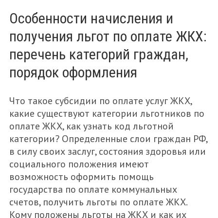
Особенности начисления и
МЕНЮ
получения льгот по оплате ЖКХ:
FEATURED
перечень категорий граждан,
ГАРАЖ
порядок оформления
ГОСТЕВЫЕ МАТЕРИАЛЫ
ДАЧА
Что такое субсидии по оплате услуг ЖКХ,
ЗЕМЕЛЬНЫЙ УЧАСТОК
какие существуют категории льготников по
оплате ЖКХ, как узнать код льготной
ИПОТЕКА
категории? Определенные слои граждан РФ,
КВАРТИРА
в силу своих заслуг, состояния здоровья или
социального положения имеют
НЕЖИЛОЕ ПОМЕЩЕНИЕ
возможность оформить помощь
НОВОСТИ
государства по оплате коммунальных
счетов, получить льготы по оплате ЖКХ.
ОЦЕНКА НЕДВИЖИМОСТИ
Кому положены льготы на ЖКХ и как их