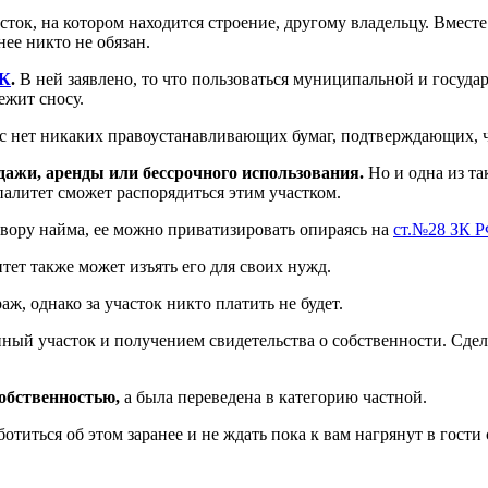
асток, на котором находится строение, другому владельцу. Вмест
нее никто не обязан.
ГК
.
В ней заявлено, то что пользоваться муниципальной и госуда
ежит сносу.
Вас нет никаких правоустанавливающих бумаг, подтверждающих, 
дажи, аренды или бессрочного использования.
Но и одна из та
алитет сможет распорядиться этим участком.
овору найма, ее можно приватизировать опираясь на
ст.№28 ЗК Р
ет также может изъять его для своих нужд.
ж, однако за участок никто платить не будет.
нный участок и получением свидетельства о собственности. Сде
обственностью,
а была переведена в категорию частной.
ботиться об этом заранее и не ждать пока к вам нагрянут в гост