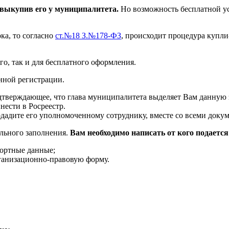
 выкупив его у муниципалитета.
Но возможность бесплатной ус
ка, то согласно
ст.№18 З.№178-ФЗ
, происходит процедура купл
о, так и для бесплатного оформления.
нной регистрации.
одтверждающее, что глава муниципалитета выделяет Вам данную 
нести в Росреестр.
одадите его уполномоченному сотруднику, вместе со всеми док
ельного заполнения.
Вам необходимо написать от кого подается 
портные данные;
ганизационно-правовую форму.