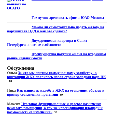
Где лучше арендовать офис в ЮАО Москвы
Можно ли самостоятельно подать жалобу на
нарушителя ПДД и как это сделать?
Двухуровневая квартира в Санкт-
Петербурге: в чем ее особенности
Преимущества покупки жилья на вторичном
рынке недвижимости
Обсуждения
Ольга
За что мы платим коммунальному хозяйству: в
квитанции ЖКХ появилась новая строка холодная вода ПК
18
Ника
Как написать жалобу в ЖКХ на отопление: образец и
пример составления претензии
39
Максим
Что такое функциональное и целевое назначение
нежилого помещения, а так же классификация площади и
возможность ее изменения?
35