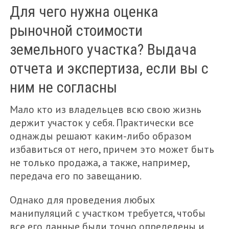
Для чего нужна оценка
МЕНЮ
рыночной стоимости
FEATURED
земельного участка? Выдача
ГАРАЖ
отчета и экспертиза, если вы с
ГОСТЕВЫЕ МАТЕРИАЛЫ
ним не согласны
ДАЧА
Мало кто из владельцев всю свою жизнь
ЗЕМЕЛЬНЫЙ УЧАСТОК
держит участок у себя. Практически все
однажды решают каким-либо образом
ИПОТЕКА
избавиться от него, причем это может быть
КВАРТИРА
не только продажа, а также, например,
НЕЖИЛОЕ ПОМЕЩЕНИЕ
передача его по завещанию.
НОВОСТИ
Однако для проведения любых
ОЦЕНКА НЕДВИЖИМОСТИ
манипуляций с участком требуется, чтобы
все его данные были точно определены и