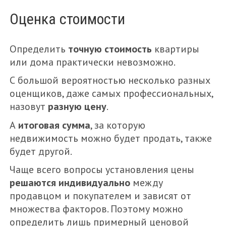
Оценка стоимости
МЕНЮ
FEATURED
Определить
точную стоимость
квартиры
ГАРАЖ
или дома практически невозможно.
ГОСТЕВЫЕ МАТЕРИАЛЫ
С большой вероятностью несколько разных
оценщиков, даже самых профессиональных,
ДАЧА
назовут
разную цену
.
ЗЕМЕЛЬНЫЙ УЧАСТОК
А
итоговая сумма
, за которую
ИПОТЕКА
недвижимость можно будет продать, также
будет другой.
КВАРТИРА
Чаще всего вопросы установления цены
НЕЖИЛОЕ ПОМЕЩЕНИЕ
решаются индивидуально
между
НОВОСТИ
продавцом и покупателем и зависят от
множества факторов. Поэтому можно
ОЦЕНКА НЕДВИЖИМОСТИ
определить лишь примерный ценовой